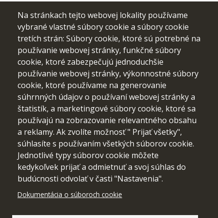
Na stránkach tejto webovej lokality používame
vybrané vlastné súbory cookie a súbory cookie
tretích strán: Súbory cookie, ktoré sú potrebné na
používanie webovej stránky, funkčné súbory
cookie, ktoré zabezpečujú jednoduchšie
používanie webovej stránky, výkonnostné súbory
cookie, ktoré používame na generovanie
súhrnných údajov o používaní webovej stránky a
štatistík, a marketingové súbory cookie, ktoré sa
používajú na zobrazovanie relevantného obsahu
a reklamy. Ak zvolíte možnosť " Prijať všetky",
Financované Európskou úniou. Vyjadrené názory a postoje sú
súhlasíte s používaním všetkých súborov cookie.
názormi a vyhláseniami autora(-ov) a nemusia nevyhnutne
Jednotlivé typy súborov cookie môžete
odrážať názory a stanoviská Európskej únie alebo Európskej
kedykoľvek prijať a odmietnuť a svoj súhlas do
výkonnej agentúry pre vzdelávanie a kultúru (EACEA).
Európska únia ani EACEA za ne nepreberajú žiadnu
budúcnosti odvolať v časti "Nastavenia".
zodpovednosť.
Dokumentácia o súboroch cookie