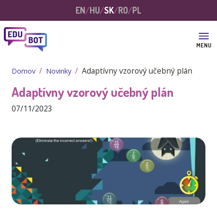
Skočiť na hlavný obsah
EN
HU
SK
RO
PL
MENU
Adaptívny vzorový učebný plán
Domov
Novinky
Adaptívny vzorový učebný plán
07/11/2023