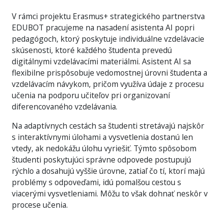
V rámci projektu Erasmus+ strategického partnerstva
EDUBOT pracujeme na nasadení asistenta AI popri
pedagógoch, ktorý poskytuje individuálne vzdelávacie
skúsenosti, ktoré každého študenta prevedú
digitálnymi vzdelávacími materiálmi. Asistent AI sa
flexibilne prispôsobuje vedomostnej úrovni študenta a
vzdelávacím návykom, pričom využíva údaje z procesu
učenia na podporu učiteľov pri organizovaní
diferencovaného vzdelávania.
Na adaptívnych cestách sa študenti stretávajú najskôr
s interaktívnymi úlohami a vysvetlenia dostanú len
vtedy, ak nedokážu úlohu vyriešiť. Týmto spôsobom
študenti poskytujúci správne odpovede postupujú
rýchlo a dosahujú vyššie úrovne, zatiaľ čo tí, ktorí majú
problémy s odpoveďami, idú pomalšou cestou s
viacerými vysvetleniami. Môžu to však dohnať neskôr v
procese učenia.