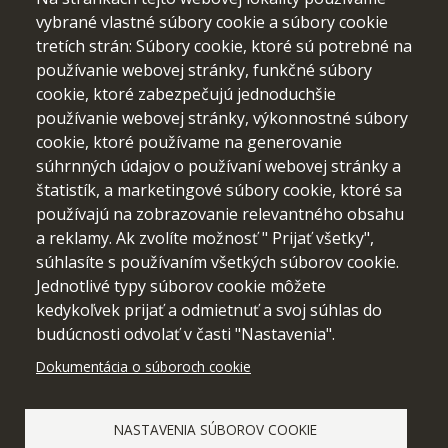
vybrané vlastné súbory cookie a súbory cookie
tretích strán: Súbory cookie, ktoré sú potrebné na
používanie webovej stránky, funkčné súbory
cookie, ktoré zabezpečujú jednoduchšie
používanie webovej stránky, výkonnostné súbory
cookie, ktoré používame na generovanie
súhrnných údajov o používaní webovej stránky a
štatistík, a marketingové súbory cookie, ktoré sa
používajú na zobrazovanie relevantného obsahu
a reklamy. Ak zvolíte možnosť " Prijať všetky",
Financované Európskou úniou. Vyjadrené názory a postoje sú
súhlasíte s používaním všetkých súborov cookie.
názormi a vyhláseniami autora(-ov) a nemusia nevyhnutne
Jednotlivé typy súborov cookie môžete
odrážať názory a stanoviská Európskej únie alebo Európskej
kedykoľvek prijať a odmietnuť a svoj súhlas do
výkonnej agentúry pre vzdelávanie a kultúru (EACEA).
Európska únia ani EACEA za ne nepreberajú žiadnu
budúcnosti odvolať v časti "Nastavenia".
zodpovednosť.
Dokumentácia o súboroch cookie
NASTAVENIA SÚBOROV COOKIE