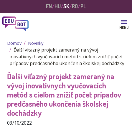
Skočiť na hlavný obsah
EN
HU
SK
RO
PL
MENU
Domov
Novinky
Ďalší víťazný projekt zameraný na vývoj
inovatívnych vyučovacích metód s cieľom znížiť počet
prípadov predčasného ukončenia školskej dochádzky
Ďalší víťazný projekt zameraný na
vývoj inovatívnych vyučovacích
metód s cieľom znížiť počet prípadov
predčasného ukončenia školskej
dochádzky
03/10/2022