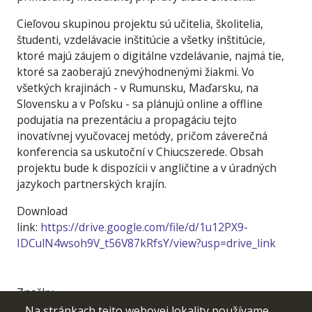
Cieľovou skupinou projektu sú učitelia, školitelia,
študenti, vzdelávacie inštitúcie a všetky inštitúcie,
ktoré majú záujem o digitálne vzdelávanie, najmä tie,
ktoré sa zaoberajú znevýhodnenými žiakmi. Vo
všetkých krajinách - v Rumunsku, Maďarsku, na
Slovensku a v Poľsku - sa plánujú online a offline
podujatia na prezentáciu a propagáciu tejto
inovatívnej vyučovacej metódy, pričom záverečná
konferencia sa uskutoční v Chiucszerede. Obsah
projektu bude k dispozícii v angličtine a v úradných
jazykoch partnerských krajín.
Download
link:
https://drive.google.com/file/d/1u12PX9-
IDCulN4wsoh9V_t56V87kRfsY/view?usp=drive_link
Značky
Newsletter
Na stránkach tejto webovej lokality používame