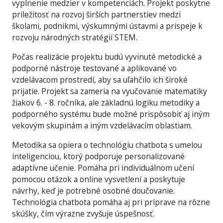
vyplnenie medzier v kompetenciách. Projekt poskytne
príležitosť na rozvoj širších partnerstiev medzi
školami, podnikmi, výskumnými ústavmi a prispeje k
rozvoju národných stratégií STEM.
Počas realizácie projektu budú vyvinuté metodické a
podporné nástroje testované a aplikované vo
vzdelávacom prostredí, aby sa uľahčilo ich široké
prijatie. Projekt sa zameria na vyučovanie matematiky
žiakov 6. - 8. ročníka, ale základnú logiku metodiky a
podporného systému bude možné prispôsobiť aj iným
vekovým skupinám a iným vzdelávacím oblastiam.
Metodika sa opiera o technológiu chatbota s umelou
inteligenciou, ktorý podporuje personalizované
adaptívne učenie. Pomáha pri individuálnom učení
pomocou otázok a online vysvetlení a poskytuje
návrhy, keď je potrebné osobné doučovanie.
Technológia chatbota pomáha aj pri príprave na rôzne
skúšky, čím výrazne zvyšuje úspešnosť.