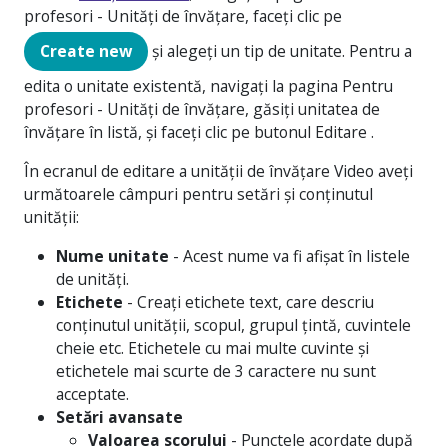
profesori - Unități de învățare
, faceți clic pe
Create new
și alegeți un tip de unitate. Pentru a
edita o unitate existentă, navigați la pagina
Pentru
profesori - Unități de învățare
, găsiți unitatea de
învățare în listă, și faceți clic pe butonul Editare
.
În ecranul de editare a unității de învățare Video aveți
următoarele câmpuri pentru setări și conținutul
unității:
Nume unitate
- Acest nume va fi afișat în listele
de unități.
Etichete
- Creați etichete text, care descriu
conținutul unității, scopul, grupul țintă, cuvintele
cheie etc. Etichetele cu mai multe cuvinte și
etichetele mai scurte de 3 caractere nu sunt
acceptate.
Setări avansate
Valoarea scorului
- Punctele acordate după