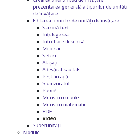
prezentarea generală a tipurilor de unități
de învățare
Editarea tipurilor de unități de învățare
Sarcină text
Înțelegerea
Întrebare deschisă
Milionar
Seturi
Atașați
Adevărat sau fals
Pești în apă
Spânzuratul
Boom!
Monstru cu bule
Monstru matematic
PDF
Video
Superunități
Module