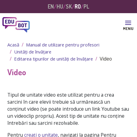
Sari la conținutul principal
EN
HU
SK
RO
PL
MENIU
Acasă
Manual de utilizare pentru profesori
Unități de învățare
Video
Editarea tipurilor de unități de învățare
Video
Tipul de unitate video este utilizat pentru a crea
sarcini în care elevii trebuie să urmărească un
conținut video (se poate introduce un link Youtube sau
un videoclip propriu). Acest tip de unitate nu conține
întrebări sau sarcini rezolvabile.
Pentru
creați o unitate
, navigați la pagina
Pentru