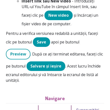
Insert link sau New video
- Introduceți
URL-ul YouTube în câmpul Insert link, sau
faceți clic pe
New video
și încărcați un
fișier video de pe computer.
Pentru a verifica versiunea redabilă a unității, faceți
clic pe butonul
Save
apoi pe butonul
Preview
. După ce ați terminat editarea, faceți clic
pe butonul
Salvare și ieșire
. Acest lucru închide
ecranul editorului și vă întoarce la ecranul de listă al
unității.
Navigare
Superunități