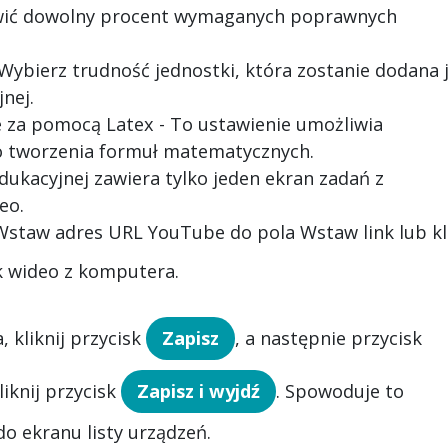
wić dowolny procent wymaganych poprawnych
Wybierz trudność jednostki, która zostanie dodana 
nej.
e za pomocą Latex
- To ustawienie umożliwia
do tworzenia formuł matematycznych.
dukacyjnej zawiera tylko jeden ekran zadań z
eo.
Wstaw adres URL YouTube do pola Wstaw link lub kli
ik wideo z komputera.
 kliknij przycisk
Zapisz
, a następnie przycisk
liknij przycisk
Zapisz i wyjdź
. Spowoduje to
o ekranu listy urządzeń.