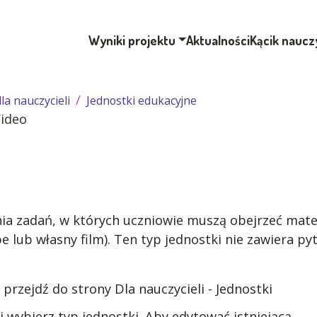
Wyniki projektu
Aktualności
Kącik naucz
la nauczycieli
Jednostki edukacyjne
ideo
nia zadań, w których uczniowie muszą obejrzeć mate
 lub własny film). Ten typ jednostki nie zawiera py
, przejdź do strony
Dla nauczycieli - Jednostki
i wybierz typ jednostki. Aby edytować istniejącą