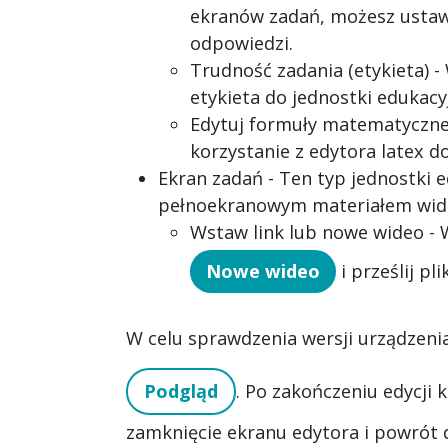
ekranów zadań, możesz usta
odpowiedzi.
Trudność zadania (etykieta)
- 
etykieta do jednostki edukacyj
Edytuj formuły matematyczn
korzystanie z edytora latex 
Ekran zadań
- Ten typ jednostki e
pełnoekranowym materiałem wid
Wstaw link lub nowe wideo
- 
Nowe wideo
i prześlij pl
W celu sprawdzenia wersji urządzenia,
Podgląd
. Po zakończeniu edycji k
zamknięcie ekranu edytora i powrót d