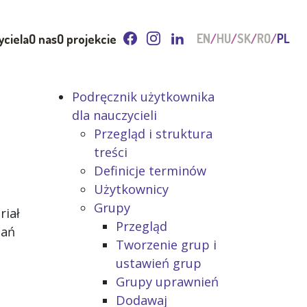
yciela
O nas
O projekcie
EN
HU
SK
RO
PL
Podręcznik użytkownika
dla nauczycieli
Przegląd i struktura
treści
Definicje terminów
Użytkownicy
Grupy
riał
Przegląd
tań
Tworzenie grup i
ustawień grup
Grupy uprawnień
Dodawaj