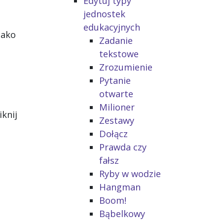
Edytuj typy
jednostek
edukacyjnych
jako
Zadanie
tekstowe
Zrozumienie
Pytanie
otwarte
Milioner
knij
Zestawy
Dołącz
Prawda czy
fałsz
Ryby w wodzie
Hangman
Boom!
Bąbelkowy