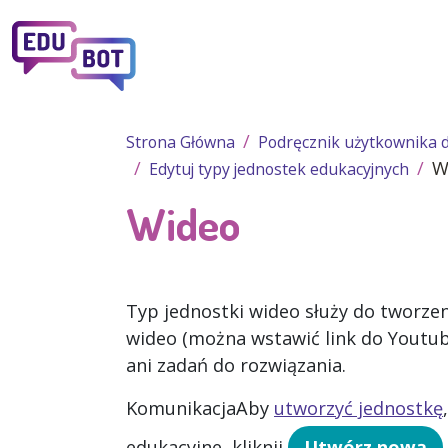
Przejdź do treści
Strona Główna
Podręcznik użytkownika d
W
Edytuj typy jednostek edukacyjnych
Wideo
Typ jednostki wideo służy do tworze
wideo (można wstawić link do Youtube
ani zadań do rozwiązania.
Komunikacja
Aby
utworzyć jednostkę
edukacyjne
, kliknij
Utwórz nową