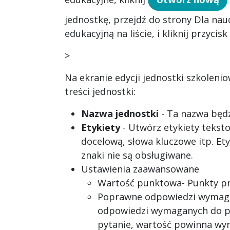
jednostkę, przejdź do strony
Dla nauc
edukacyjną na liście, i kliknij przycis
>
Na ekranie edycji jednostki szkoleni
treści jednostki:
Nazwa jednostki
- Ta nazwa będz
Etykiety
- Utwórz etykiety teksto
docelową, słowa kluczowe itp. Etyk
znaki nie są obsługiwane.
Ustawienia zaawansowane
Wartość punktowa
- Punkty p
Poprawne odpowiedzi wymaga
odpowiedzi wymaganych do po
pytanie, wartość powinna wyno