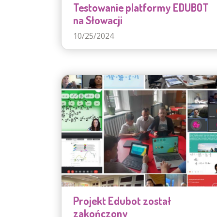
Testowanie platformy EDUBOT
na Słowacji
10/25/2024
Projekt Edubot został
zakończony