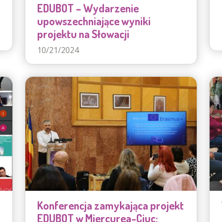
EDUBOT – Wydarzenie
upowszechniające wyniki
projektu na Słowacji
10/21/2024
Konferencja zamykająca projekt
EDUBOT w Miercurea-Ciuc: