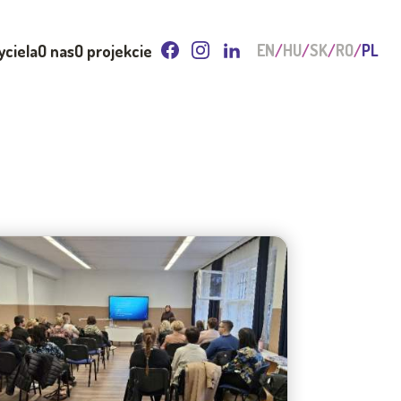
yciela
O nas
O projekcie
EN
HU
SK
RO
PL