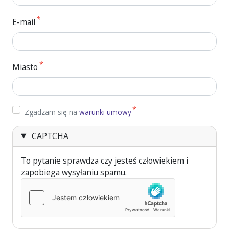
E-mail
Miasto
Zgadzam się na warunki umowy
Zgadzam się na
warunki umowy
CAPTCHA
To pytanie sprawdza czy jesteś człowiekiem i
zapobiega wysyłaniu spamu.