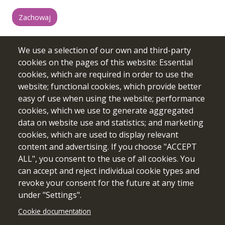
We use a selection of our own and third-party
cookies on the pages of this website: Essential
cookies, which are required in order to use the
website; functional cookies, which provide better
easy of use when using the website; performance
cookies, which we use to generate aggregated
data on website use and statistics; and marketing
cookies, which are used to display relevant
content and advertising. If you choose "ACCEPT
Sfinansowane ze środków UE. Wyrażone poglądy i opinie są
ALL", you consent to the use of all cookies. You
jedynie opiniami autora lub autorów i niekoniecznie
can accept and reject individual cookie types and
odzwierciedlają poglądy i opinie Unii Europejskiej lub
revoke your consent for the future at any time
Europejskiej Agencji Wykonawczej ds. Edukacji i Kultury
(EACEA). Unia Europejska ani EACEA nie ponoszą za nie
under "Settings".
odpowiedzialności.
Cookie documentation