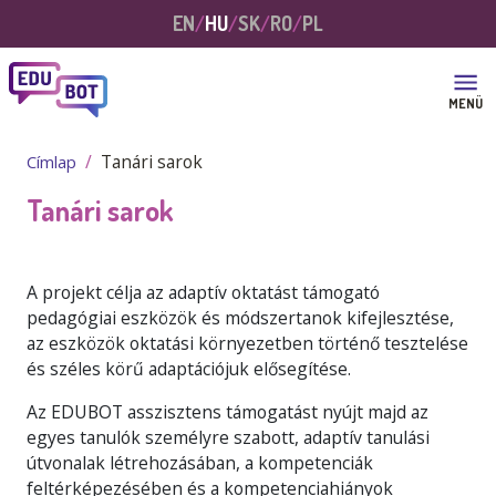
Ugrás a tartalomra
EN
HU
SK
RO
PL
MENÜ
Tanári sarok
Címlap
Tanári sarok
A projekt célja az adaptív oktatást támogató
pedagógiai eszközök és módszertanok kifejlesztése,
az eszközök oktatási környezetben történő tesztelése
és széles körű adaptációjuk elősegítése.
Az EDUBOT asszisztens támogatást nyújt majd az
egyes tanulók személyre szabott, adaptív tanulási
útvonalak létrehozásában, a kompetenciák
feltérképezésében és a kompetenciahiányok