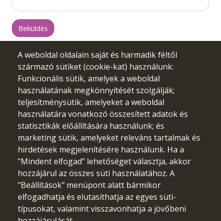
A weboldal oldalain saját és harmadik féltől
származó sütiket (cookie-kat) használunk:
Funkcionális sütik, amelyek a weboldal
használatának megkönnyítését szolgálják;
teljesítménysütik, amelyeket a weboldal
használatára vonatkozó összesített adatok és
statisztikák előállítására használunk; és
marketing sütik, amelyeket releváns tartalmak és
hirdetések megjelenítésére használunk. Ha a
"Mindent elfogad" lehetőséget választja, akkor
Az Európai Unió finanszírozásával. Az itt szereplő vélemények
hozzájárul az összes süti használatához. A
és állítások a szerző(k) álláspontját tükrözik, és nem feltétlenül
egyeznek meg az Európai Unió vagy az Európai Oktatási és
"Beállítások" menüpont alatt bármikor
Kulturális Végrehajtó Ügynökség (EACEA) hivatalos
elfogadhatja és elutasíthatja az egyes süti-
álláspontjával. Sem az Európai Unió, sem az EACEA nem
típusokat, valamint visszavonhatja a jövőbeni
vonható felelősségre miattuk.
hozzájárulását.