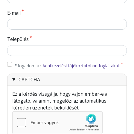
E-mail
Település
I Agree to the Terms and Conditions
Elfogadom az
Adatkezelési tájékoztatóban foglaltakat.
CAPTCHA
Ez a kérdés vizsgálja, hogy vajon ember-e a
látogató, valamint megelőzi az automatikus
kéretlen üzenetek beküldését.