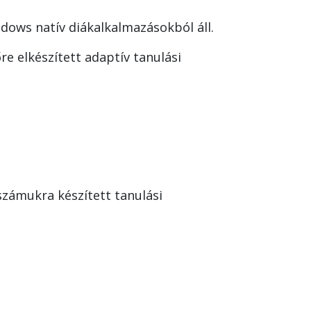
ows natív diákalkalmazásokból áll.
re elkészített adaptív tanulási
számukra készített tanulási