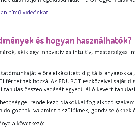
an című videónkat
.
dmények és hogyan használhatók?
rok, akik egy innovatív és intuitív, mesterséges int
tatómunkáját előre elkészített digitális anyagokkal
l férhetnek hozzá. Az EDUBOT eszközeivel saját digi
mi tanulás összeolvadását egyedülálló kevert tanulá
hetőséggel rendelkező diákokkal foglalkozó szakemb
 dolgoznak, valamint a szülőknek, gondviselőknek é
nye a következő: