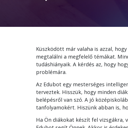
Küszködött már valaha is azzal, hogy
megtalálni a megfelelő témákat. Min
tudáshiányaik. A kérdés az, hogy hog
problémára.
Az Edubot egy mesterséges intelligen
terveztek. Hisszük, hogy minden diák
belépésről van szó. A jó középiskoláb
tanfolyamokért. Hiszünk abban is, hog
Ha Ön diákokat készít fel vizsgákra, 
Edubot segít Önnek. Akkor is érdekes