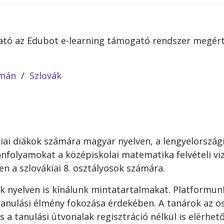
ó az Edubot e-learning támogató rendszer megért
mán
/
Szlovák
ai diákok számára magyar nyelven, a lengyelországi
tanfolyamokat a középiskolai matematika felvételi vi
n a szlovákiai 8. osztályosok számára.
 nyelven is kínálunk mintatartalmakat. Platformunk
tanulási élmény fokozása érdekében. A tanárok az ös
 a tanulási útvonalak regisztráció nélkül is elérhető