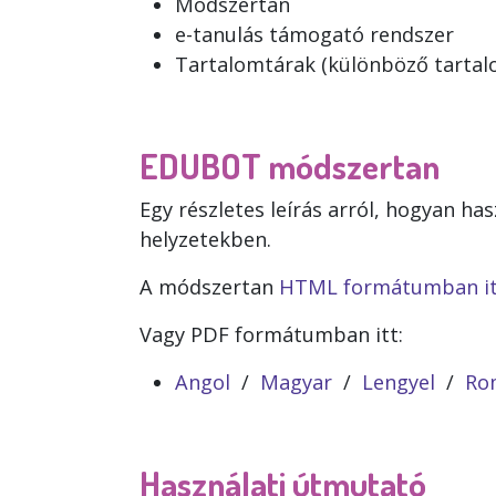
Módszertan
e-tanulás támogató rendszer
Tartalomtárak (különböző tartalo
EDUBOT módszertan
Egy részletes leírás arról, hogyan 
helyzetekben.
A módszertan
HTML formátumban it
Vagy PDF formátumban itt:
Angol
/
Magyar
/
Lengyel
/
Ro
Használati útmutató