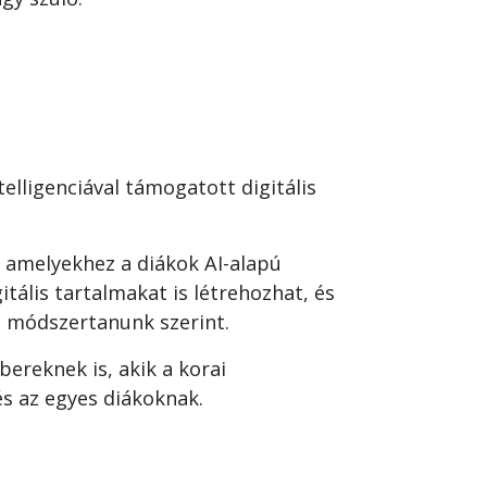
elligenciával támogatott digitális
, amelyekhez a diákok AI-alapú
tális tartalmakat is létrehozhat, és
si módszertanunk szerint.
ereknek is, akik a korai
s az egyes diákoknak.