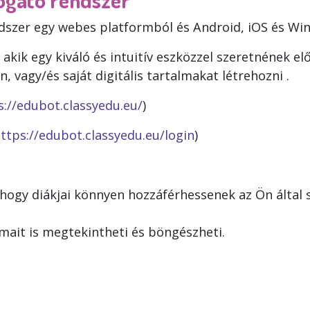
zer egy webes platformból és Android, iOS és Wind
akik egy kiváló és intuitív eszközzel szeretnének elő
 vagy/és saját digitális tartalmakat létrehozni .
s://edubot.classyedu.eu/
)
ttps://edubot.classyedu.eu/login
)
hogy diákjai könnyen hozzáférhessenek az Ön által 
ait is megtekintheti és böngészheti.
: