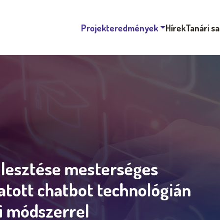
Projekteredmények
Hírek
Tanári s
jlesztése mesterséges
atott chatbot technológián
i módszerrel