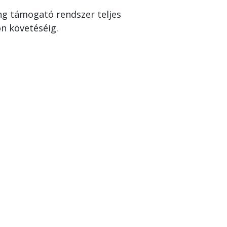
ing támogató rendszer teljes
on követéséig.