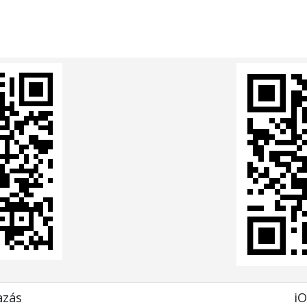
azás
iO