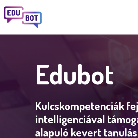
Ugrás a tartalomra
Edubot
Kulcskompetenciák fe
intelligenciával támog
alapuló kevert tanulás