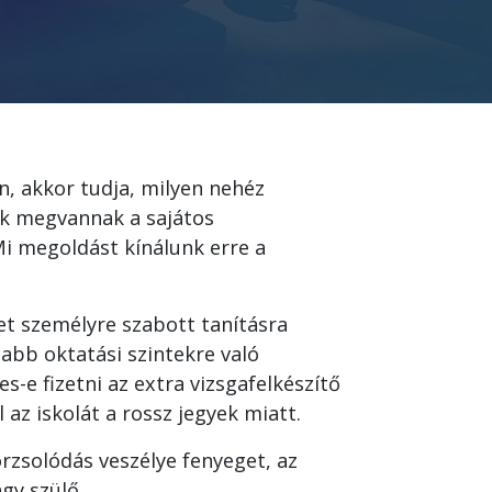
n, akkor tudja, milyen nehéz
ak megvannak a sajátos
Mi megoldást kínálunk erre a
et személyre szabott tanításra
abb oktatási szintekre való
s-e fizetni az extra vizsgafelkészítő
az iskolát a rossz jegyek miatt.
orzsolódás veszélye fenyeget, az
gy szülő.