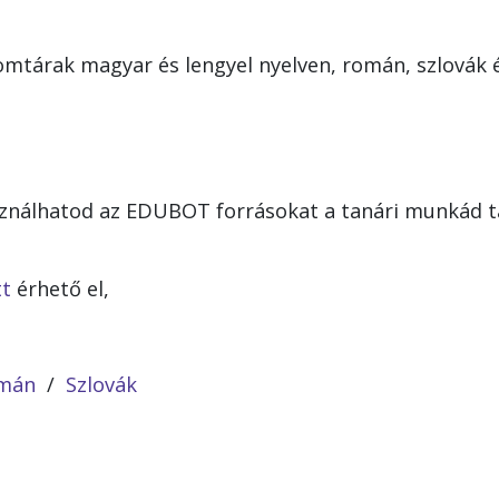
mtárak magyar és lengyel nyelven, román, szlovák é
használhatod az EDUBOT forrásokat a tanári munkád
t
érhető el,
mán
/
Szlovák