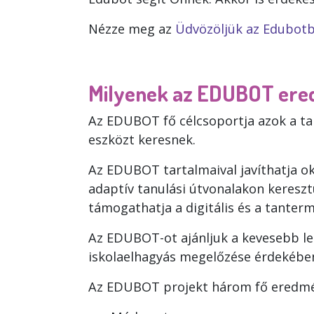
Nézze meg az
Üdvözöljük az Edubotb
Milyenek az EDUBOT ere
Az EDUBOT fő célcsoportja azok a taná
eszközt keresnek.
Az EDUBOT tartalmaival javíthatja ok
adaptív tanulási útvonalakon keresztü
támogathatja a digitális és a tanter
Az EDUBOT-ot ajánljuk a kevesebb le
iskolaelhagyás megelőzése érdekében
Az EDUBOT projekt három fő eredmé