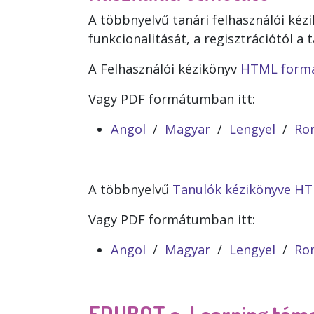
A többnyelvű tanári felhasználói kéz
funkcionalitását, a regisztrációtól a
A Felhasználói kézikönyv
HTML formá
Vagy PDF formátumban itt:
Angol
/
Magyar
/
Lengyel
/
Ro
A többnyelvű
Tanulók kézikönyve H
Vagy PDF formátumban itt:
Angol
/
Magyar
/
Lengyel
/
Ro
EDUBOT e-Learning támo