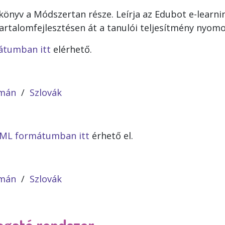
ikönyv a Módszertan része. Leírja az Edubot e-learn
 tartalomfejlesztésen át a tanulói teljesítmény nyom
tumban itt
elérhető.
mán
/
Szlovák
TML formátumban itt
érhető el.
mán
/
Szlovák
gató rendszer