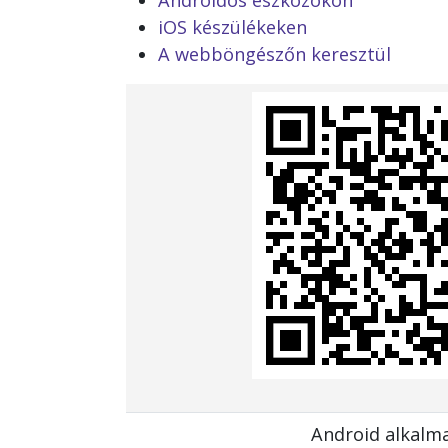
Androidos eszközökön
iOS készülékeken
A webböngészőn keresztül
Android alkalm