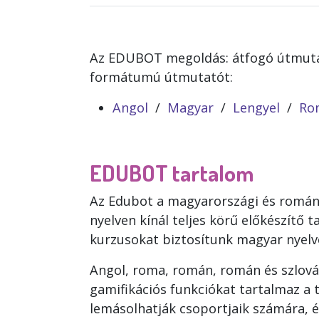
Az EDUBOT megoldás: átfogó útmutat
formátumú útmutatót:
Angol
/
Magyar
/
Lengyel
/
Ro
EDUBOT tartalom
Az Edubot a magyarországi és románi
nyelven kínál teljes körű előkészítő 
kurzusokat biztosítunk magyar nyelve
Angol, roma, román, román és szlovák
gamifikációs funkciókat tartalmaz a 
lemásolhatják csoportjaik számára, és