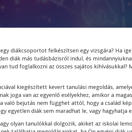
 egy diákcsoportot felkészítsen egy vizsgára? Ha ige
den diák más tudásbázisról indul, és mindannyiukn
yan tud foglalkozni az összes sajátos kihívásukkal? 
ciával kiegészített kevert tanulási megoldás, amely
nak joga van az egyenlő esélyekhez, amikor a magas
a való bejutás nem függhet attól, hogy a család képe
y egyetlen diák sem maradhat le, vagy hagyhatja el 
vagy olyan tanulókkal dolgozik, akiket az iskolai lem
nek találhatja megoldásainkat, ha Ön egyéni diák va