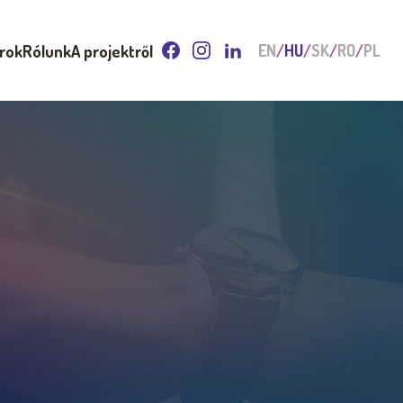
arok
Rólunk
A projektről
EN
HU
SK
RO
PL