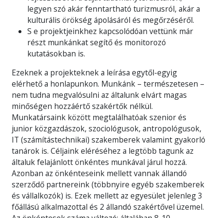
legyen szó akár fenntartható turizmusról, akár a
kulturális örökség ápolásáról és megőrzéséről.
S e projektjeinkhez kapcsolódóan vettünk már
részt munkánkat segítő és monitorozó
kutatásokban is.
Ezeknek a projekteknek a leírása egytől-egyig
elérhető a honlapunkon. Munkánk – természetesen –
nem tudna megvalósulni az általunk elvárt magas
minőségen hozzáértő szakértők nélkül.
Munkatársaink között megtalálhatóak szenior és
junior közgazdászok, szociológusok, antropológusok,
IT (számítástechnikai) szakemberek valamint gyakorló
tanárok is. Céljaink eléréséhez a legtöbb tagunk az
általuk felajánlott önkéntes munkával járul hozzá.
Azonban az önkénteseink mellett vannak állandó
szerződő partnereink (többnyire egyéb szakemberek
és vállalkozók) is. Ezek mellett az egyesület jelenleg 3
főállású alkalmazottal és 2 állandó szakértővel üzemel.
Az önkéntesek száma változó: általában 8-10