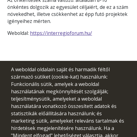
önkéntes dolgozik az egyesület céljaiért, de ez a szám
növekedhet, illetve csökkenhet az épp futó projektek
igényeihez mérten.
Weboldal:
https://interregioforum.hu/
A weboldal oldalain saját és harmadik féltől
származó sütiket (cookie-kat) használunk:
Funkcionális sütik, amelyek a weboldal
használatának megkönnyítését szolgálják;
teljesítménysütik, amelyeket a weboldal
használatára vonatkozó összesített adatok és
statisztikák előállítására használunk; és
marketing sütik, amelyeket releváns tartalmak és
hirdetések megjelenítésére használunk. Ha a
"Mindent elfogad" lehetőséget választja, akkor