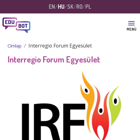
Ugrás a tartalomra
EN
HU
SK
RO
PL
MENÜ
Interregio Forum Egyesület
Címlap
Interregio Forum Egyesület