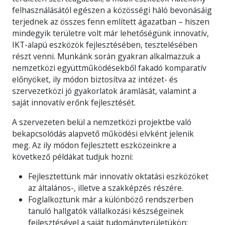
felhasználásától egészen a közösségi háló bevonásáig
terjednek az összes fenn említett ágazatban – hiszen
mindegyik területre volt már lehetőségünk innovatív,
IKT-alapú eszközök fejlesztésében, tesztelésében
részt venni. Munkánk során gyakran alkalmazzuk a
nemzetközi együttműködésekből fakadó komparatív
előnyöket, ily módon biztosítva az intézet- és
szervezetközi jó gyakorlatok áramlását, valamint a
saját innovatív erőnk fejlesztését.
A szervezeten belül a nemzetközi projektbe való
bekapcsolódás alapvető működési elvként jelenik
meg. Az ily módon fejlesztett eszközeinkre a
következő példákat tudjuk hozni:
Fejlesztettünk már innovatív oktatási eszközöket
az általános-, illetve a szakképzés részére.
Foglalkoztunk már a különböző rendszerben
tanuló hallgatók vállalkozási készségeinek
fejlesztésével a saját tudományterületükön;