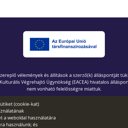
 szereplő vélemények és állítások a szerző(k) álláspontját tü
 Kulturális Végrehajtó Ügynökség (EACEA) hivatalos álláspon
nem vonható felelősségre miattuk.
ütiket (cookie-kat)
sználatának
et a weboldal használatára
ára használunk; és