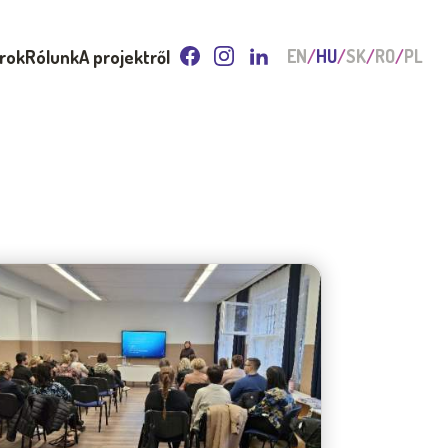
arok
Rólunk
A projektről
EN
HU
SK
RO
PL