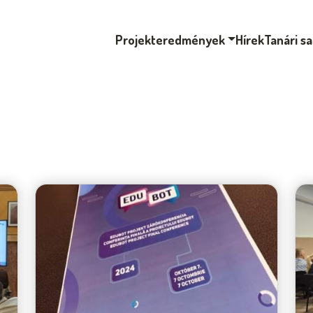
Projekteredmények
Hírek
Tanári s