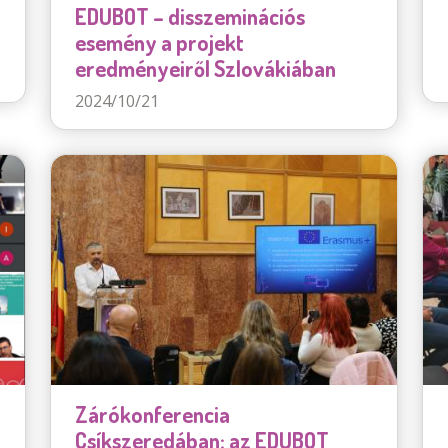
EDUBOT – disszeminációs
esemény a projekt
eredményeiről Szlovákiában
2024/10/21
Zárókonferencia
Csíkszeredában: az EDUBOT