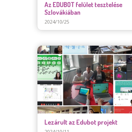
Az EDUBOT felület tesztelése
Szlovákiában
2024/10/25
Lezárult az Edubot projekt
2024/10/11