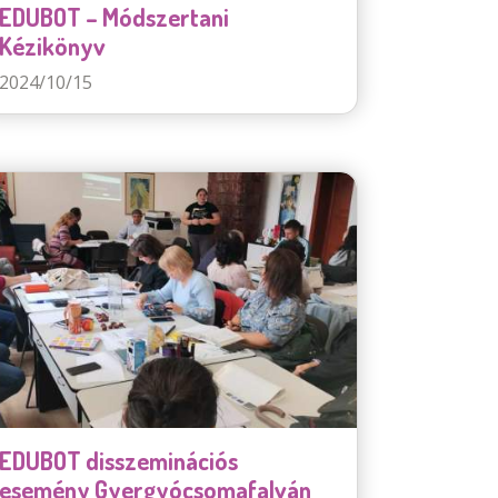
EDUBOT – Módszertani
Kézikönyv
2024/10/15
EDUBOT disszeminációs
esemény Gyergyócsomafalván