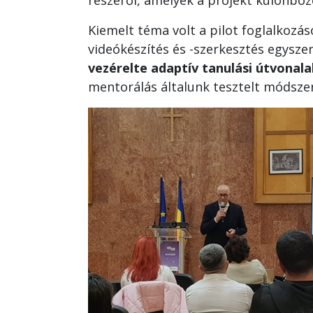
részéről, amelyek a projekt különböz
Kiemelt téma volt a pilot foglalkozá
videókészítés és -szerkesztés egyszer
vezérelte adaptív tanulási útvonal
mentorálás általunk tesztelt módszer