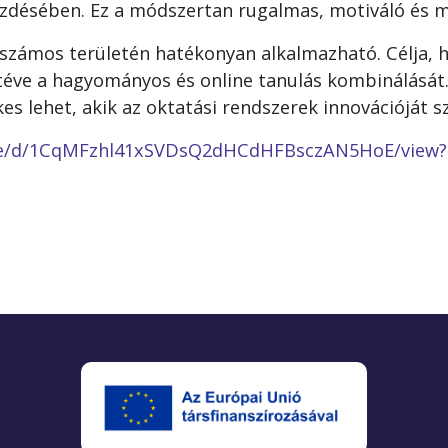
zdésében. Ez a módszertan rugalmas, motiváló és me
zámos területén hatékonyan alkalmazható. Célja,
téve a hagyományos és online tanulás kombinálását.
kes lehet, akik az oktatási rendszerek innovációját 
file/d/1CqMFzhl41xSVDsQ2dHCdHFBsczAN5HoE/view?u