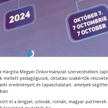
 a Hargita Megyei Önkormányzat szervezésében zaj
 mellett pedagógusok, oktatási szakértők részvételé
kt eredményeit és tapasztalatait, amelyek segíthet
ában.
ott el a lengyel, szlovák, román, magyar partnerek