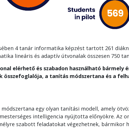
sében 4 tanár informatika képzést tartott 261 diá
atika lineáris és adaptív útvonalak összesen 750 ta
vonal elérhető és szabadon használható bármely é
k összefoglalója, a tanítás módszertana és a felh
módszertana egy olyan tanítási modell, amely ötv
a mesterséges intelligencia nyújtotta előnyökre. Az 
mélyre szabott feladatokat végezhetnek, bármikor 