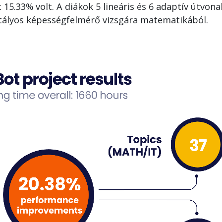
 15.33% volt. A diákok 5 lineáris és 6 adaptív útvon
sztályos képességfelmérő vizsgára matematikából.