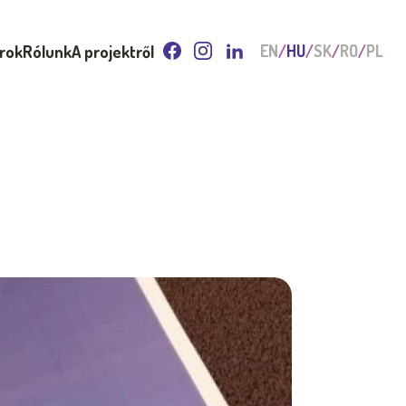
arok
Rólunk
A projektről
EN
HU
SK
RO
PL