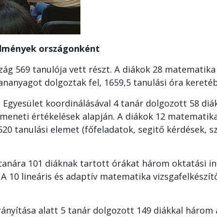
redmények országonként
ág 569 tanulója vett részt. A diákok 28 matematika 
 tananyagot dolgoztak fel, 1659,5 tanulási óra kereté
gyesület koordinálásával 4 tanár dolgozott 58 diák
imeneti értékelések alapján. A diákok 12 matematik
20 tanulási elemet (főfeladatok, segitő kérdések, 
 tanára 101 diáknak tartott órákat három oktatási 
A 10 lineáris és adaptív matematika vizsgafelkészít
ányítása alatt 5 tanár dolgozott 149 diákkal három 