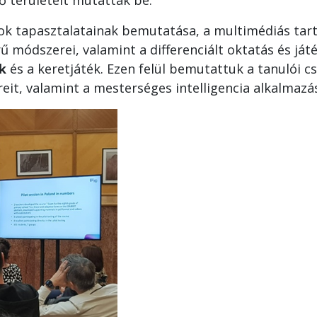
ő területeit mutatták be.
sok tapasztalatainak bemutatása, a multimédiás tart
ű módszerei, valamint a differenciált oktatás és ját
ak
és a keretjáték. Ezen felül bemutattuk a tanulói c
eit, valamint a mesterséges intelligencia alkalmazás