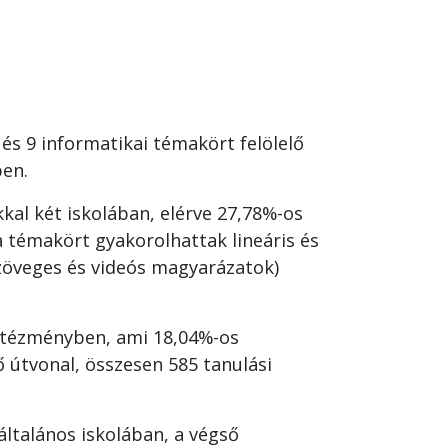
és 9 informatikai témakört felölelő
ben.
kal két iskolában, elérve 27,78%-os
a témakört gyakorolhattak lineáris és
szöveges és videós magyarázatok)
intézményben, ami 18,04%-os
ő útvonal, összesen 585 tanulási
általános iskolában, a végső