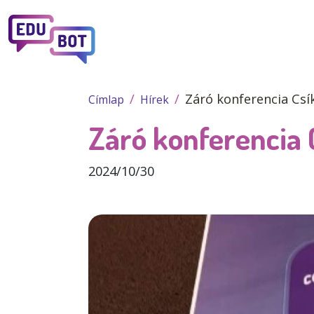
Ugrás a tartalomra
Záró konferencia Cs
Címlap
Hírek
Záró konferencia
2024/10/30