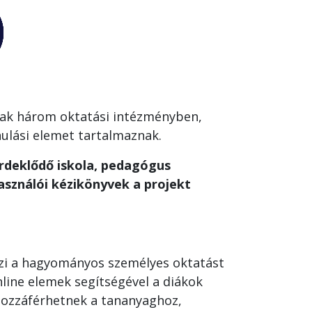
knak három oktatási intézményben,
nulási elemet tartalmaznak.
rdeklődő iskola, pedagógus
asználói kézikönyvek a projekt
özi a hagyományos személyes oktatást
online elemek segítségével a diákok
hozzáférhetnek a tananyaghoz,