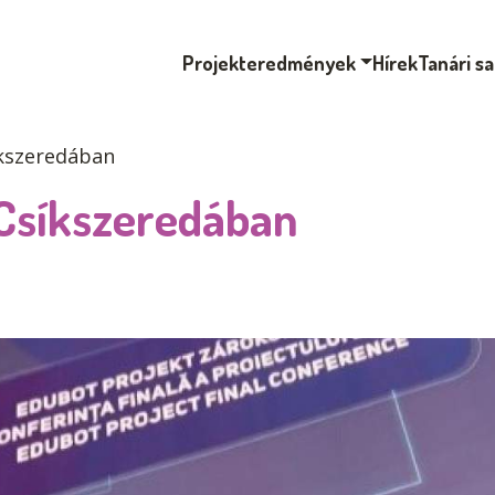
Projekteredmények
Hírek
Tanári s
íkszeredában
 Csíkszeredában