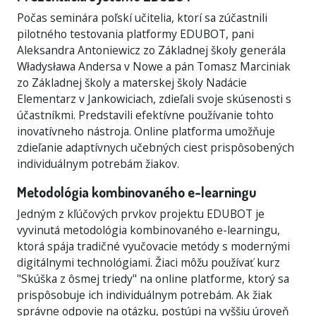
Počas seminára poľskí učitelia, ktorí sa zúčastnili
pilotného testovania platformy EDUBOT, pani
Aleksandra Antoniewicz zo Základnej školy generála
Władysława Andersa v Nowe a pán Tomasz Marciniak
zo Základnej školy a materskej školy Nadácie
Elementarz v Jankowiciach, zdieľali svoje skúsenosti s
účastníkmi. Predstavili efektívne používanie tohto
inovatívneho nástroja. Online platforma umožňuje
zdieľanie adaptívnych učebných ciest prispôsobených
individuálnym potrebám žiakov.
Metodológia kombinovaného e-learningu
Jedným z kľúčových prvkov projektu EDUBOT je
vyvinutá metodológia kombinovaného e-learningu,
ktorá spája tradičné vyučovacie metódy s modernými
digitálnymi technológiami. Žiaci môžu používať kurz
"Skúška z ôsmej triedy" na online platforme, ktorý sa
prispôsobuje ich individuálnym potrebám. Ak žiak
správne odpovie na otázku, postúpi na vyššiu úroveň