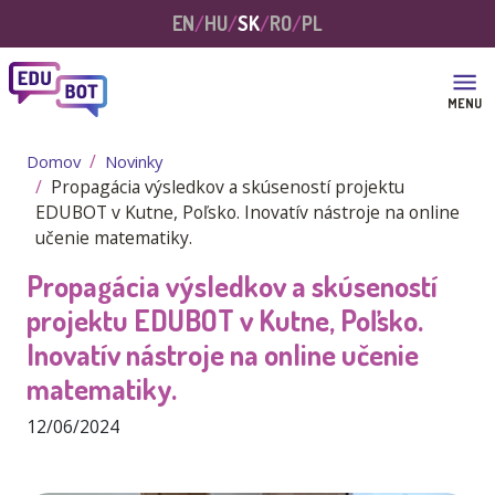
Skočiť na hlavný obsah
EN
HU
SK
RO
PL
MENU
Domov
Novinky
Propagácia výsledkov a skúseností projektu
EDUBOT v Kutne, Poľsko. Inovatív nástroje na online
učenie matematiky.
Propagácia výsledkov a skúseností
projektu EDUBOT v Kutne, Poľsko.
Inovatív nástroje na online učenie
matematiky.
12/06/2024