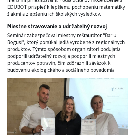
menšími príležitosťami. Podľa učiteľov môže učenie s
EDUBOT prispieť k lepšiemu pochopeniu matematiky
žiakmi a zlepšeniu ich školských výsledkov.
Miestne stravovanie a udržateľný rozvoj
Seminár zabezpečoval miestny reštaurátor "Bar u
Bogusi", ktorý ponúkal jedlá vyrobené z regionálnych
produktov. Týmto spôsobom organizátori podujatia
podporili udržateľný rozvoj a podporili miestnych
producentov potravín, čím zdôraznili záväzok k
budovaniu ekologického a sociálneho povedomia.