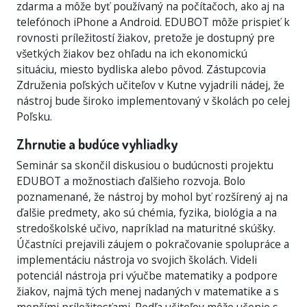
zdarma a môže byť používaný na počítačoch, ako aj na
telefónoch iPhone a Android. EDUBOT môže prispieť k
rovnosti príležitostí žiakov, pretože je dostupný pre
všetkých žiakov bez ohľadu na ich ekonomickú
situáciu, miesto bydliska alebo pôvod. Zástupcovia
Združenia poľských učiteľov v Kutne vyjadrili nádej, že
nástroj bude široko implementovaný v školách po celej
Poľsku.
Zhrnutie a budúce vyhliadky
Seminár sa skončil diskusiou o budúcnosti projektu
EDUBOT a možnostiach ďalšieho rozvoja. Bolo
poznamenané, že nástroj by mohol byť rozšírený aj na
ďalšie predmety, ako sú chémia, fyzika, biológia a na
stredoškolské učivo, napríklad na maturitné skúšky.
Účastníci prejavili záujem o pokračovanie spolupráce a
implementáciu nástroja vo svojich školách. Videli
potenciál nástroja pri výučbe matematiky a podpore
žiakov, najmä tých menej nadaných v matematike a s