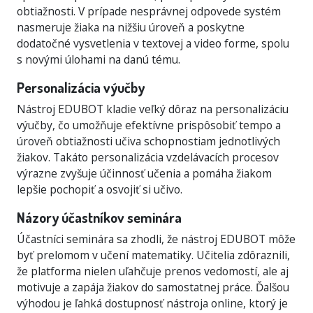
obtiažnosti. V prípade nesprávnej odpovede systém
nasmeruje žiaka na nižšiu úroveň a poskytne
dodatočné vysvetlenia v textovej a video forme, spolu
s novými úlohami na danú tému.
Personalizácia výučby
Nástroj EDUBOT kladie veľký dôraz na personalizáciu
výučby, čo umožňuje efektívne prispôsobiť tempo a
úroveň obtiažnosti učiva schopnostiam jednotlivých
žiakov. Takáto personalizácia vzdelávacích procesov
výrazne zvyšuje účinnosť učenia a pomáha žiakom
lepšie pochopiť a osvojiť si učivo.
Názory účastníkov seminára
Účastníci seminára sa zhodli, že nástroj EDUBOT môže
byť prelomom v učení matematiky. Učitelia zdôraznili,
že platforma nielen uľahčuje prenos vedomostí, ale aj
motivuje a zapája žiakov do samostatnej práce. Ďalšou
výhodou je ľahká dostupnosť nástroja online, ktorý je