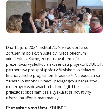
Dňa 12. júna 2024 Inštitút ADN v spolupráci so
Združením poľských učiteľov, Medziobecným
oddelením v Kutne, zorganizoval seminár na
prezentáciu výsledkov a skúseností projektu EDUBOT,
partnerstva pre spoluprácu v školskom vzdelávaní
financovaného programom Erasmus+. Na podujatí sa
zúčastnilo mnoho učiteľov, pedagógov a nadšencov
moderných vzdelávacích technológií, ktorí mali
príležitosť oboznámiť sa a vyskúšať si inovatívny
nástroj na učenie matematiky.
Prezentácia systému EDUBOT