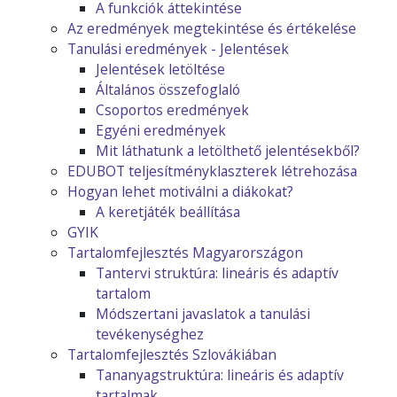
A funkciók áttekintése
Az eredmények megtekintése és értékelése
Tanulási eredmények - Jelentések
Jelentések letöltése
Általános összefoglaló
Csoportos eredmények
Egyéni eredmények
Mit láthatunk a letölthető jelentésekből?
EDUBOT teljesítményklaszterek létrehozása
Hogyan lehet motiválni a diákokat?
A keretjáték beállítása
GYIK
Tartalomfejlesztés Magyarországon
Tantervi struktúra: lineáris és adaptív
tartalom
Módszertani javaslatok a tanulási
tevékenységhez
Tartalomfejlesztés Szlovákiában
Tananyagstruktúra: lineáris és adaptív
tartalmak