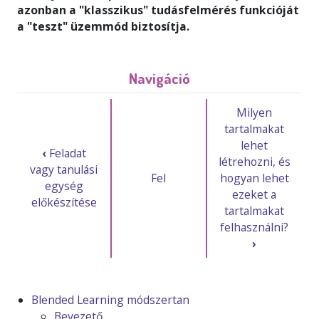
azonban a "klasszikus" tudásfelmérés funkcióját
a "teszt" üzemmód biztosítja.
Navigáció
Milyen
tartalmakat
lehet
‹
Feladat
létrehozni, és
vagy tanulási
Fel
hogyan lehet
egység
ezeket a
előkészítése
tartalmakat
felhasználni?
›
Blended Learning módszertan
Bevezető