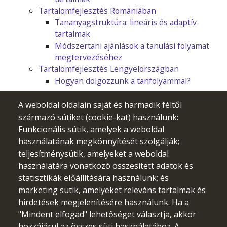
Tartalomfejlesztés Romániában
Tananyagstruktúra: lineáris és adaptív
tartalmak
Módszertani ajánlások a tanulási folyamat
megtervezéséhez
Tartalomfejlesztés Lengyelországban
Hogyan dolgozzunk a tanfolyammal?
A weboldal oldalain saját és harmadik féltől
származó sütiket (cookie-kat) használunk:
Funkcionális sütik, amelyek a weboldal
használatának megkönnyítését szolgálják;
teljesítménysütik, amelyeket a weboldal
használatára vonatkozó összesített adatok és
statisztikák előállítására használunk; és
marketing sütik, amelyeket releváns tartalmak és
hirdetések megjelenítésére használunk. Ha a
"Mindent elfogad" lehetőséget választja, akkor
Az Európai Unió finanszírozásával. Az itt szereplő vélemények
hozzájárul az összes süti használatához. A
és állítások a szerző(k) álláspontját tükrözik, és nem feltétlenül