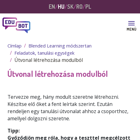
Ugrás a tartalomra
EN
HU
SK
RO
PL
MENÜ
Címlap
Blended Learning módszertan
Feladatok, tanulási egységek
Útvonal létrehozása modulból
Útvonal létrehozása modulból
Tervezze meg, hány modult szeretne létrehozni.
Készítse elő őket a fent leírtak szerint. Ezután
rendeljen egy tanulási útvonalat ahhoz a csoporthoz,
amellyel dolgozni szeretne.
Tipp:
Győződjön meg róla, hogy a teszttel megcélzott