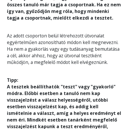
összes tanuló már tagja a csoportnak. Ha ez nem
így van, győződjön meg róla, hogy mindenki
tagja a csoportnak, mielőtt elkezdi a tesztet.
Az adott csoporton belül létrehozott útvonalat
egyértelműen azonosítható módon kell megnevezni.
Ha nem a gyakorlás vagy egy tudásanyag bemutatása
a cél, akkor ahhoz, hogy az útvonal tesztként
működjön, a megfelelő módot kell elvégeznünk.
Tipp:
A tesztek beállíthatók "teszt" vagy "gyakorló"
módra. Előbbi esetben a tanuló nem kap
visszajelzést a válasz helyességéről, utóbbi
esetben visszajelzést kap, és addig kell
ismételnie a választ, amíg a helyes eredményt el
nem éri. Mindkét esetben tanárként megfelelő
visszajelzést kapunk a teszt eredményéről,