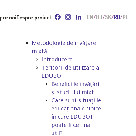
pre noi
Despre proiect
EN
HU
SK
RO
PL
Metodologie de învățare
mixtă
Introducere
Teritorii de utilizare a
EDUBOT
Beneficiile învățării
și studiului mixt
Care sunt situațiile
educaționale tipice
în care EDUBOT
poate fi cel mai
util?