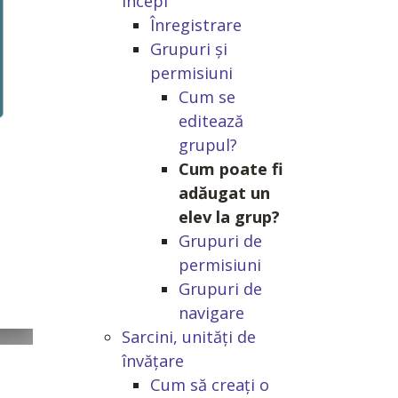
începi
Înregistrare
Grupuri și
permisiuni
Cum se
editează
grupul?
Cum poate fi
adăugat un
elev la grup?
Grupuri de
permisiuni
Grupuri de
navigare
Sarcini, unități de
învățare
Cum să creați o