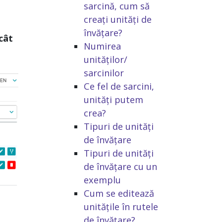
sarcină, cum să
creați unități de
învățare?
ncât
Numirea
unităților/
sarcinilor
Ce fel de sarcini,
unități putem
crea?
Tipuri de unități
de învățare
Tipuri de unități
de învățare cu un
exemplu
Cum se editează
unitățile în rutele
de învățare?