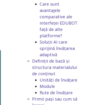
Care sunt
avantajele
comparative ale
interfeței EDUBOT
față de alte
platforme?
Soluții AI care
sprijină învățarea
adaptivă
Definiții de bază și
structura materialului
de conținut
Unități de învățare
Module
Rute de învățare
Primii pași sau cum să