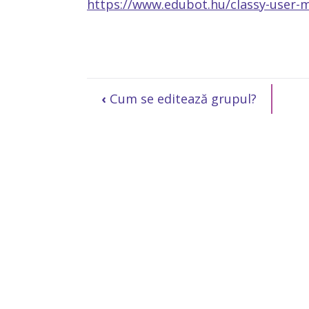
https://www.edubot.hu/classy-user
‹
Cum se editează grupul?