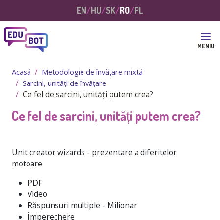
Sari la conținutul principal
EN
HU
SK
RO
PL
MENIU
Acasă
Metodologie de învățare mixtă
Sarcini, unități de învățare
Ce fel de sarcini, unități putem crea?
Ce fel de sarcini, unități putem crea?
Unit creator wizards - prezentare a diferitelor
motoare
PDF
Video
Răspunsuri multiple - Milionar
Împerechere