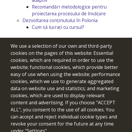
Recomandări metodologice pentru
proiectarea procesului de învățare
Dezvoltarea conținutului în Polonia
Cum să lucrați cu cursul?
We use a selection of our own and third-party
cookies on the pages of this website: Essential
cookies, which are required in order to use the
website; functional cookies, which provide better
easy of use when using the website; performance
cookies, which we use to generate aggregated
data on website use and statistics; and marketing
cookies, which are used to display relevant
content and advertising. If you choose "ACCEPT
Finanțat de Uniunea Europeană. Punctele de vedere și opiniile
ALL", you consent to the use of all cookies. You
exprimate aparțin, însă, exclusiv autorului (autorilor) și nu
can accept and reject individual cookie types and
reflectă neapărat punctele de vedere și opiniile Uniunii
revoke your consent for the future at any time
Europene sau ale Agenției Executive Europene pentru
Educație și Cultură (EACEA). Nici Uniunea Europeană și nici
under "Settings".