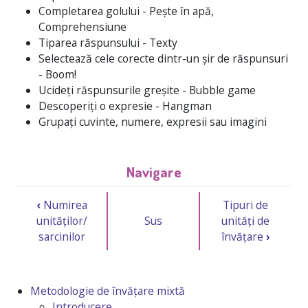
Completarea golului - Pește în apă,
Comprehensiune
Tiparea răspunsului - Texty
Selectează cele corecte dintr-un șir de răspunsuri
- Boom!
Ucideți răspunsurile greșite - Bubble game
Descoperiți o expresie - Hangman
Grupați cuvinte, numere, expresii sau imagini
Navigare
‹
Numirea
Tipuri de
unităților/
Sus
unități de
sarcinilor
învățare
›
Metodologie de învățare mixtă
Introducere