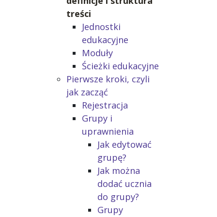
definicje i struktura
treści
Jednostki
edukacyjne
Moduły
Ścieżki edukacyjne
Pierwsze kroki, czyli
jak zacząć
Rejestracja
Grupy i
uprawnienia
Jak edytować
grupę?
Jak można
dodać ucznia
do grupy?
Grupy