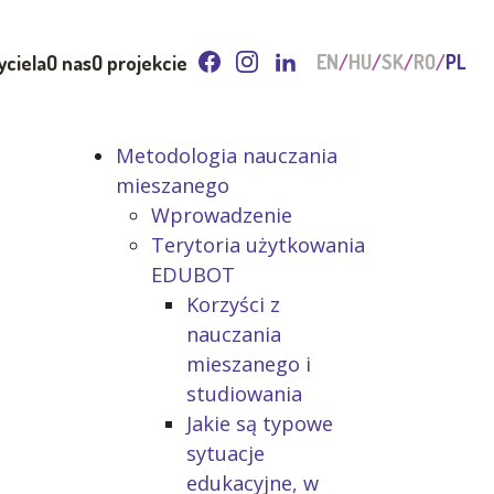
yciela
O nas
O projekcie
EN
HU
SK
RO
PL
Metodologia nauczania
mieszanego
Wprowadzenie
Terytoria użytkowania
EDUBOT
Korzyści z
nauczania
mieszanego i
studiowania
Jakie są typowe
sytuacje
edukacyjne, w