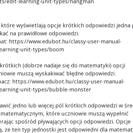
ts/edit-learning-unit-types/hangman
 które wyświetlają opcje krótkich odpowiedzi jedna
likać na prawidłowe odpowiedzi.
mat: https://www.edubot.hu/classy-user-manual-
-learning-unit-types/boom
krótkich (dobrze nadaje się do matematyki) opcji
niowie muszą wyskakiwać błędne odpowiedzi.
obacz: https://www.edubot.hu/classy-user-manual-
-learning-unit-types/bubble-monster
awić jedno lub więcej pól krótkich odpowiedzi w śr
e matematycznym, które uczniowie muszą wypełnić
ając spośród pływających opcji odpowiedzi. Opcje
, że ten typ jednostki jest odpowiedni dla matemat