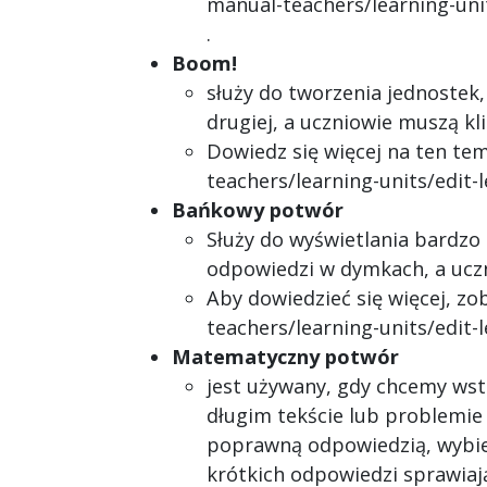
manual-teachers/learning-uni
.
Boom!
służy do tworzenia jednostek,
drugiej, a uczniowie muszą k
Dowiedz się więcej na ten te
teachers/learning-units/edit
Bańkowy potwór
Służy do wyświetlania bardzo 
odpowiedzi w dymkach, a ucz
Aby dowiedzieć się więcej, z
teachers/learning-units/edit
Matematyczny potwór
jest używany, gdy chcemy wst
długim tekście lub problemi
poprawną odpowiedzią, wybier
krótkich odpowiedzi sprawiają