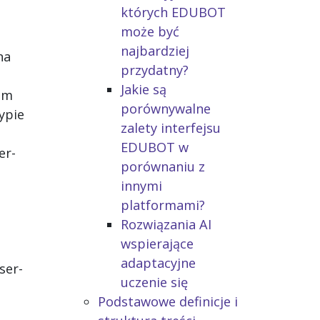
których EDUBOT
może być
najbardziej
na
przydatny?
Jakie są
em
porównywalne
ypie
zalety interfejsu
EDUBOT w
er-
porównaniu z
innymi
platformami?
Rozwiązania AI
wspierające
adaptacyjne
ser-
uczenie się
Podstawowe definicje i