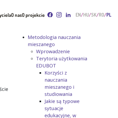
yciela
O nas
O projekcie
EN
HU
SK
RO
PL
Metodologia nauczania
mieszanego
Wprowadzenie
Terytoria użytkowania
EDUBOT
Korzyści z
nauczania
mieszanego i
ście
studiowania
Jakie są typowe
sytuacje
edukacyjne, w