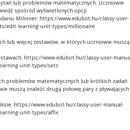
 pytań lub problemów matematycznych. Uczniowie
iedź spośród wyświetlonych opcji.
adaniu Milioner: https://www.edubot.hu/classy-user-
s/edit-learning-unit-types/millionaire
ch lub więcej zestawów, w których uczniowie muszą
zestawach: https://www.edubot.hu/classy-user-manua
learning-unit-types/sets
kich problemów matematycznych lub krótkich zadań
wie muszą znaleźć drugą połowę pary z pływających
fiksie: https://www.edubot.hu/classy-user-manual-
earning-unit-types/affix