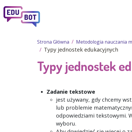
Przejdź do treści
Strona Główna
Metodologia nauczania 
Typy jednostek edukacyjnych
Typy jednostek e
Zadanie tekstowe
jest używany, gdy chcemy wst
lub problemie matematycznym
odpowiedziami tekstowymi. W 
wyboru.
Aby dowiedzieć się więcej o 