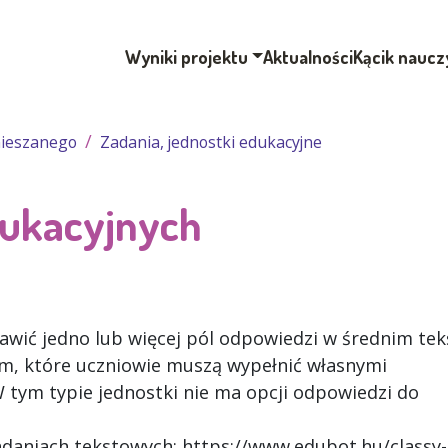
Wyniki projektu
Aktualności
Kącik naucz
mieszanego
Zadania, jednostki edukacyjne
dukacyjnych
awić jedno lub więcej pól odpowiedzi w średnim tek
, które uczniowie muszą wypełnić własnymi
tym typie jednostki nie ma opcji odpowiedzi do
zadaniach tekstowych: https://www.edubot.hu/classy-