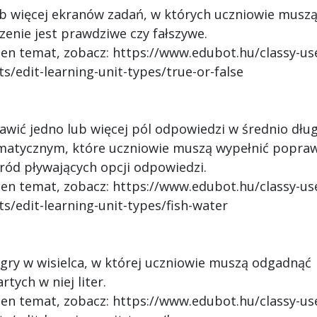
ub więcej ekranów zadań, w których uczniowie musz
enie jest prawdziwe czy fałszywe.
ten temat, zobacz: https://www.edubot.hu/classy-us
s/edit-learning-unit-types/true-or-false
awić jedno lub więcej pól odpowiedzi w średnio dłu
matycznym, które uczniowie muszą wypełnić popra
ród pływających opcji odpowiedzi.
ten temat, zobacz: https://www.edubot.hu/classy-us
s/edit-learning-unit-types/fish-water
 gry w wisielca, w której uczniowie muszą odgadnąć
ych w niej liter.
ten temat, zobacz: https://www.edubot.hu/classy-us