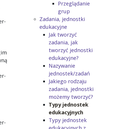
Przeglądanie
ą
grup
Zadania, jednostki
er-
edukacyjne
Jak tworzyć
zadania, jak
tworzyć jednostki
gim
edukacyjne?
wną
Nazywanie
jednostek/zadań
er-
Jakiego rodzaju
zadania, jednostki
możemy tworzyć?
Typy jednostek
edukacyjnych
Typy jednostek
er-
edukacyjnych z