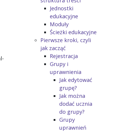
struktura treści
Jednostki
edukacyjne
Moduły
Ścieżki edukacyjne
Pierwsze kroki, czyli
jak zacząć
Rejestracja
l-
Grupy i
uprawnienia
Jak edytować
grupę?
Jak można
dodać ucznia
do grupy?
Grupy
uprawnień