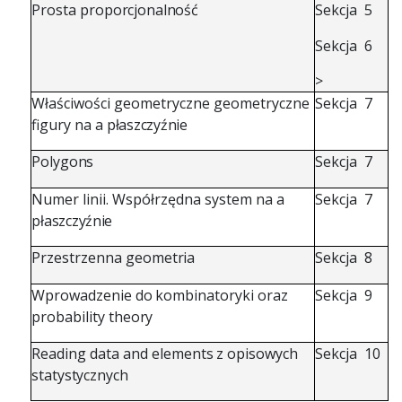
Prosta
proporcjonalność
Sekcja
5
Sekcja
6
>
Właściwości
geometryczne
geometryczne
Sekcja
7
figury
na
a
płaszczyźnie
Polygons
Sekcja
7
Numer
linii.
Współrzędna
system
na
a
Sekcja
7
płaszczyźnie
Przestrzenna
geometria
Sekcja
8
Wprowadzenie
do
kombinatoryki
oraz
Sekcja
9
probability
theory
Reading
data
and
elements
z
opisowych
Sekcja
10
statystycznych