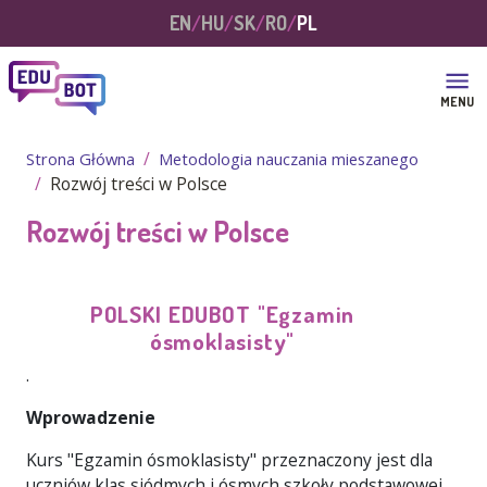
Przejdź do treści
EN
HU
SK
RO
PL
MENU
Strona Główna
Metodologia nauczania mieszanego
Rozwój treści w Polsce
Rozwój treści w Polsce
POLSKI
EDUBOT
"Egzamin
ósmoklasisty
"
.
Wprowadzenie
Kurs "Egzamin ósmoklasisty" przeznaczony jest dla
uczniów klas siódmych i ósmych szkoły podstawowej.