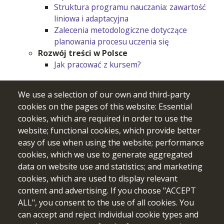
Struktura programu nauczania: zawartość
liniowa i adaptacyjna
Zalecenia metodologiczne dotyczące
planowania procesu uczenia się
Rozwój treści w Polsce
Jak pracować z kursem?
We use a selection of our own and third-party
cookies on the pages of this website: Essential
cookies, which are required in order to use the
website; functional cookies, which provide better
easy of use when using the website; performance
cookies, which we use to generate aggregated
data on website use and statistics; and marketing
cookies, which are used to display relevant
content and advertising. If you choose "ACCEPT
Sfinansowane ze środków UE. Wyrażone poglądy i opinie są
ALL", you consent to the use of all cookies. You
jedynie opiniami autora lub autorów i niekoniecznie
can accept and reject individual cookie types and
odzwierciedlają poglądy i opinie Unii Europejskiej lub