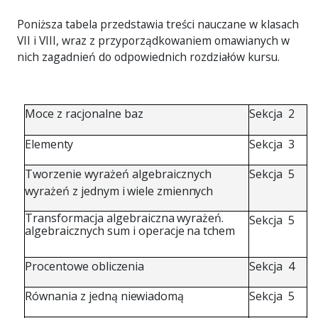
Poniższa tabela przedstawia treści nauczane w klasach
VII i VIII, wraz z przyporządkowaniem omawianych w
nich zagadnień do odpowiednich rozdziałów kursu.
Moce
z
racjonalne
baz
Sekcja
2
Elementy
Sekcja
3
Tworzenie
wyrażeń algebraicznych
Sekcja
5
wyrażeń
z
jednym
i
wiele
zmiennych
Transformacja
algebraiczna
wyrażeń.
Sekcja
5
algebraicznych
sum i
operacje
na
tchem
Procentowe
obliczenia
Sekcja
4
Równania
z
jedną
niewiadomą
Sekcja
5