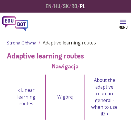
Przejdź do treści
EN
HU
SK
RO
PL
MENU
Adaptive learning routes
Strona Główna
Adaptive learning routes
Nawigacja
About the
adaptive
‹
Linear
route in
learning
W górę
general -
routes
when to use
it?
›