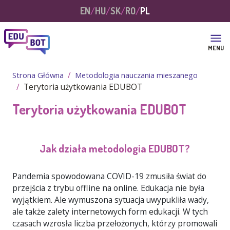
Przejdź do treści
EN
HU
SK
RO
PL
MENU
Strona Główna
Metodologia nauczania mieszanego
Terytoria użytkowania EDUBOT
Terytoria użytkowania EDUBOT
Jak działa metodologia EDUBOT?
Pandemia spowodowana COVID-19 zmusiła świat do
przejścia z trybu offline na online. Edukacja nie była
wyjątkiem. Ale wymuszona sytuacja uwypukliła wady,
ale także zalety internetowych form edukacji. W tych
czasach wzrosła liczba przełożonych, którzy promowali